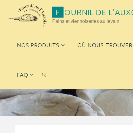
Skip
F
O
U
R
N
I
L
D
E
L
'
A
U
X
to
Pains et viennoiseries au levain
content
NOS PRODUITS
OÙ NOUS TROUVER 
FAQ
SEARCH