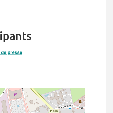
cipants
 de presse