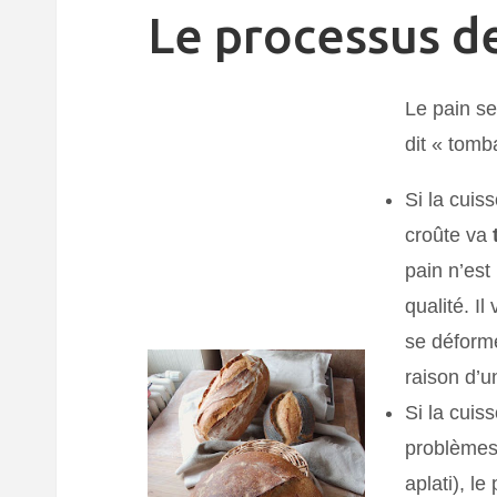
Le processus d
Le pain se
dit « tomb
Si la cuis
croûte va
pain n’est
qualité. Il
se déforme
raison d’u
Si la cuis
problèmes
aplati), le