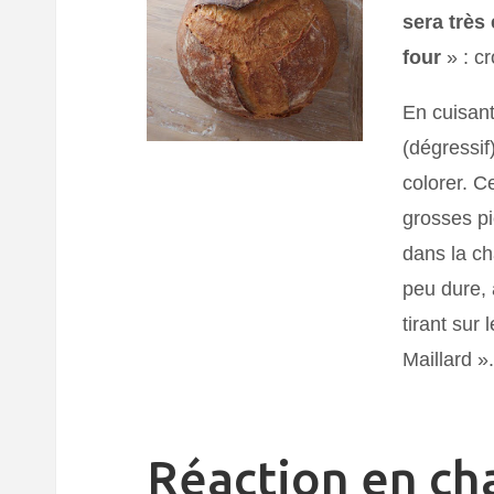
sera très
four
» : c
En cuisant
(dégressif
colorer. C
grosses pi
dans la c
peu dure, 
tirant sur 
Maillard »
Réaction en ch