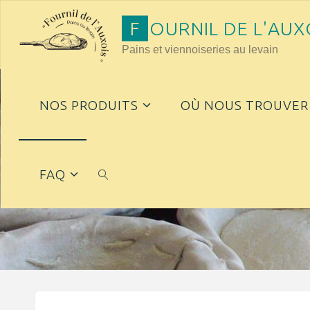
Skip
F
O
U
R
N
I
L
D
E
L
'
A
U
X
to
Pains et viennoiseries au levain
content
NOS PRODUITS
OÙ NOUS TROUVER 
FAQ
SEARCH