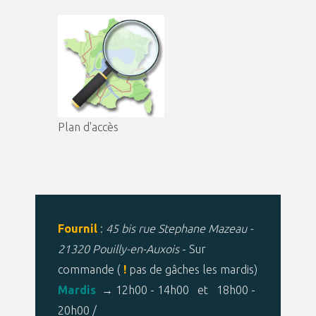
Plan d'accès
Fournil
:
45 bis rue Stephane Mazeau -
21320 Pouilly-en-Auxois
- Sur
commande (
!
pas de gâches les mardis)
Mardis
→ 12h00 - 14h00 et 18h00 -
20h00 /