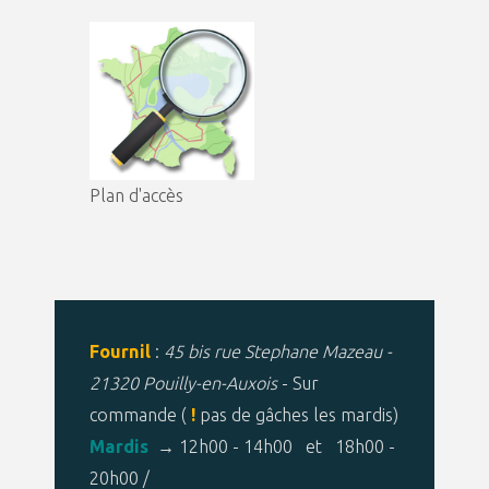
Plan d'accès
Fournil
:
45 bis rue Stephane Mazeau -
21320 Pouilly-en-Auxois
- Sur
commande (
!
pas de gâches les mardis)
Mardis
→ 12h00 - 14h00 et 18h00 -
20h00 /